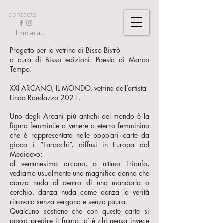
contacts
lindarandazzo9@gmail.com
Progetto per la vetrina di Bisso Bistrò
a cura di Bisso edizioni. Poesia di Marco
Tempo.
XXI ARCANO, IL MONDO, vetrina dell’artista
Linda Randazzo 2021.
Uno degli Arcani più antichi del mondo è la
figura femminile o venere o eterno femminino
che è rappresentata nelle popolari carte da
gioco i “Tarocchi”, diffusi in Europa dal
Medioevo;
al ventunesimo arcano, o ultimo Trionfo,
vediamo usualmente una magnifica donna che
danza nuda al centro di una mandorla o
cerchio, danza nuda come danza la verità
ritrovata senza vergona e senza paura.
Qualcuno sostiene che con queste carte si
possa predire il futuro, c’ è chi pensa invece