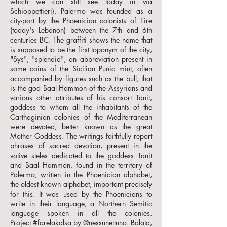
which we can still see today in via
Schioppettieri). Palermo was founded as a
city-port by the Phoenician colonists of Tire
(today's Lebanon) between the 7th and 6th
centuries BC. The graffiti shows the name that
is supposed to be the first toponym of the city,
"Sys", "splendid", an abbreviation present in
some coins of the Sicilian Punic mint, often
accompanied by figures such as the bull, that
is the god Baal Hammon of the Assyrians and
various other attributes of his consort Tanit,
goddess to whom all the inhabitants of the
Carthaginian colonies of the Mediterranean
were devoted, better known as the great
Mother Goddess. The writings faithfully report
phrases of sacred devotion, present in the
votive steles dedicated to the goddess Tanit
and Baal Hammon, found in the territory of
Palermo, written in the Phoenician alphabet,
the oldest known alphabet, important precisely
for this. It was used by the Phoenicians to
write in their language, a Northern Semitic
language spoken in all the colonies.
Project
#farelakalsa
by
@nessunettuno
. Balata,