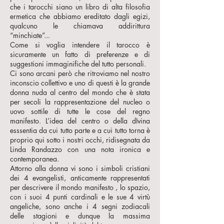
che i tarocchi siano un libro di alta filosofia
ermetica che abbiamo ereditato dagli egizi,
qualcuno le chiamava addirittura
“minchiate”...
Come si voglia intendere il tarocco è
sicuramente un fatto di preferenze e di
suggestioni immaginifiche del tutto personali.
Ci sono arcani però che ritroviamo nel nostro
inconscio collettivo e uno di questi è la grande
donna nuda al centro del mondo che è stata
per secoli la rappresentazione del nucleo o
uovo sottile di tutte le cose del regno
manifesto. L’idea del centro o della dIvina
esssentia da cui tutto parte e a cui tutto torna è
proprio qui sotto i nostri occhi, ridisegnata da
Linda Randazzo con una nota ironica e
contemporanea.
Attorno alla donna vi sono i simboli cristiani
dei 4 evangelisti, anticamente rappresentati
per descrivere il mondo manifesto , lo spazio,
con i suoi 4 punti cardinali e le sue 4 virtù
angeliche, sono anche i 4 segni zodiacali
delle stagioni e dunque la massima