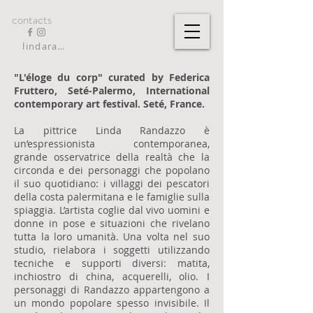
contacts
lindarandazzo9@gmail.com
"L'éloge du corp" curated by Federica
Fruttero, Seté-Palermo, International
contemporary art festival. Seté, France.
La pittrice Linda Randazzo è
un’espressionista contemporanea,
grande osservatrice della realtà che la
circonda e dei personaggi che popolano
il suo quotidiano: i villaggi dei pescatori
della costa palermitana e le famiglie sulla
spiaggia. L’artista coglie dal vivo uomini e
donne in pose e situazioni che rivelano
tutta la loro umanità. Una volta nel suo
studio, rielabora i soggetti utilizzando
tecniche e supporti diversi: matita,
inchiostro di china, acquerelli, olio. I
personaggi di Randazzo appartengono a
un mondo popolare spesso invisibile. Il