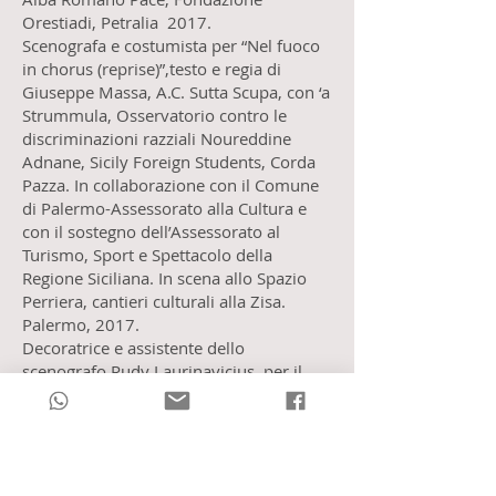
Orestiadi, Petralia 2017.
Scenografa e costumista per “Nel fuoco
in chorus (reprise)”,testo e regia di
Giuseppe Massa, A.C. Sutta Scupa, con ‘a
Strummula, Osservatorio contro le
discriminazioni razziali Noureddine
Adnane, Sicily Foreign Students, Corda
Pazza. In collaborazione con il Comune
di Palermo-Assessorato alla Cultura e
con il sostegno dell’Assessorato al
Turismo, Sport e Spettacolo della
Regione Siciliana. In scena allo Spazio
Perriera, cantieri culturali alla Zisa.
Palermo, 2017.
Decoratrice e assistente dello
scenografo Rudy Laurinavicius, per il
390 festino di S. Rosalia, diretto da Lollo
Franco, Comune di Palermo, 2016.
Assistente costumista e di scena per
“Scuossa” di Giuseppe Massa, scene e
costumi di Simone Mannino Teatro