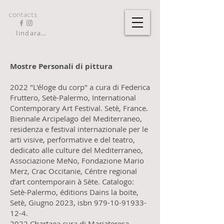
contacts
lindarandazzo9@gmail.com
Mostre Personali di pittura
2022 "L'éloge du corp" a cura di Federica
Fruttero, Setè-Palermo, International
Contemporary Art Festival. Setè, France.
Biennale Arcipelago del Mediterraneo,
residenza e festival internazionale per le
arti visive, performative e del teatro,
dedicato alle culture del Mediterraneo,
Associazione MeNo, Fondazione Mario
Merz, Crac Occitanie, Céntre regional
d’art contemporain à Sète. Catalogo:
Setè-Palermo, éditions Dains la boite,
Setè, Giugno 2023, isbn 979-10-91933-
12-4.
2022 Chartaea cura di Mariateresa